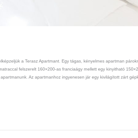
 elképzeljük a Terasz Apartmant. Egy tágas, kényelmes apartman párok
mi matraccal felszerelt 160×200-as franciaágy mellett egy kinyitható 15
apartmanunk. Az apartmanhoz ingyenesen jár egy kivilágított zárt gépk