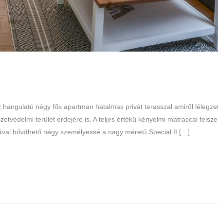
 hangulatú négy fős apartman hatalmas privát terasszal amiről lélegzet e
etvédelmi terület erdejére is. A teljes értékű kényelmi matraccal felsz
val bővíthető négy személyessé a nagy méretű Special II […]