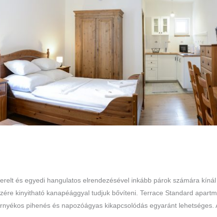
erelt és egyedi hangulatos elrendezésével inkább párok számára kínál
szére kinyitható kanapéággyal tudjuk bővíteni. Terrace Standard apart
 árnyékos pihenés és napozóágyas kikapcsolódás egyaránt lehetséges.