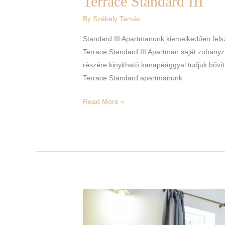
Terrace Standard III
By
Székely Tamás
Standard III Apartmanunk kiemelkedően fels
Terrace Standard III Apartman saját zuhanyzó
részére kinyitható kanapéággyal tudjuk bőv
Terrace Standard apartmanunk
Read More »
Terrace
Standard
II