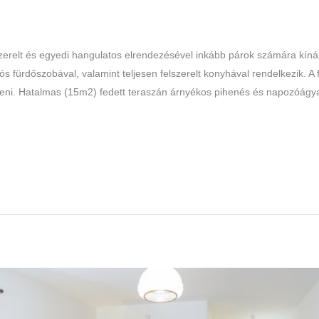
zerelt és egyedi hangulatos elrendezésével inkább párok számára kíná
s fürdőszobával, valamint teljesen felszerelt konyhával rendelkezik. A
íteni. Hatalmas (15m2) fedett teraszán árnyékos pihenés és napozóágy