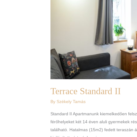
Terrace Standard II
By
Székely Tamás
Standard II Apartmanunk kiemelkedően felsz
férőhelyeket két 14 éven aluli gyermekek ré
található. Hatalmas (15m2) fedett teraszán