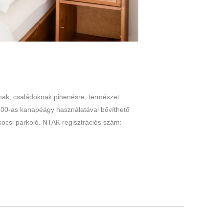
nak, családoknak pihenésre, természet
0×200-as kanapéágy használatával bővíthető
ocsi parkoló. NTAK regisztrációs szám: