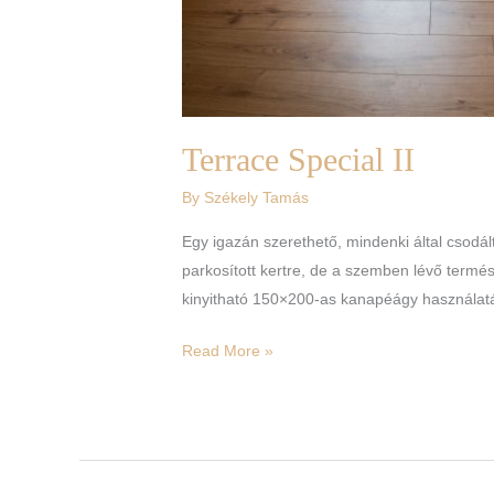
Terrace Special II
By
Székely Tamás
Egy igazán szerethető, mindenki által csodált
parkosított kertre, de a szemben lévő termész
kinyitható 150×200-as kanapéágy használatá
Read More »