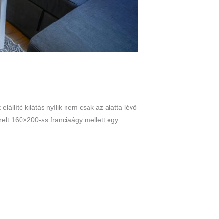
lállító kilátás nyílik nem csak az alatta lévő
erelt 160×200-as franciaágy mellett egy