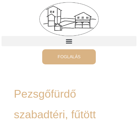
Skip
to
content
FOGLALÁS
Pezsgőfürdő
szabadtéri, fűtött