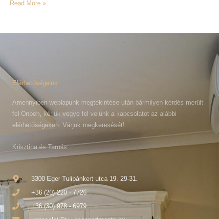
Read More »
Elérhetőségeink
Amennyiben weblapunk megtekintése után bármilyen kérdés merült
fel Önben, kérjük vegye fel velünk a kapcsolatot az alábbi
elérhetőségeken. Várjuk megkeresését!
Krisztina és Tamás
3300 Eger Tulipánkert utca 19. 29-31.
+36 (20) 220 - 7726
+36 (30) 978 - 6979