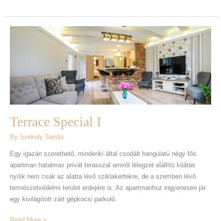
Terrace
Special
I
Terrace Special I
By
Székely Tamás
Egy igazán szerethető, mindenki által csodált hangulatú négy fős
apartman hatalmas privát terasszal amiről lélegzet elállító kilátás
nyílik nem csak az alatta lévő sziklakertekre, de a szemben lévő
természetvédelmi terület erdejére is. Az apartmanhoz ingyenesen jár
egy kivilágított zárt gépkocsi parkoló.
Read More »