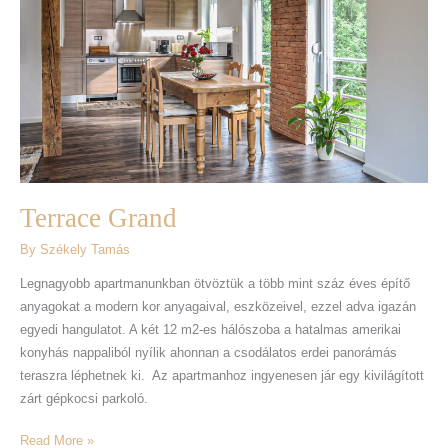
Terrace Grand
By
Székely Tamás
Legnagyobb apartmanunkban ötvöztük a több mint száz éves építő
anyagokat a modern kor anyagaival, eszközeivel, ezzel adva igazán
egyedi hangulatot. A két 12 m2-es hálószoba a hatalmas amerikai
konyhás nappaliból nyílik ahonnan a csodálatos erdei panorámás
teraszra léphetnek ki. Az apartmanhoz ingyenesen jár egy kivilágított
zárt gépkocsi parkoló.
Read More »