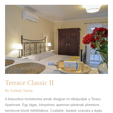
Terrace
Classic
II
Terrace Classic II
By
Székely Tamás
A klasszikus kivitelezése annak ahogyan mi elképzeljük a Terasz
Apartmant. Egy tágas, kényelmes apartman pároknak pihenésre,
természet közeli feltöltődésre. Családok, barátok számára a dupla