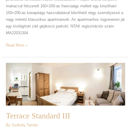
matraccal felszerelt 160×200-as franciaágy mellett egy kinyitható
150×200-as kanapéágy használatával bővíthető négy személyessé a
nagy méretű klasszikus apartmanunk. Az apartmanhoz ingyenesen jár
egy kivilágított zárt gépkocsi parkoló. NTAK regisztrációs szám:
MA22031304
Read More »
Terrace
Standard
III
Terrace Standard III
By
Székely Tamás