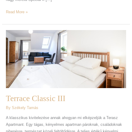
Read More »
Terrace
Classic
III
Terrace Classic III
By
Székely Tamás
A klasszikus kivitelezése annak ahogyan mi elképzeljük a Terasz
Apartmant. Egy tágas, kényelmes apartman pároknak, családoknak
pihenésre, természet közeli feltöltődésre. A teljes értékű kényelmi