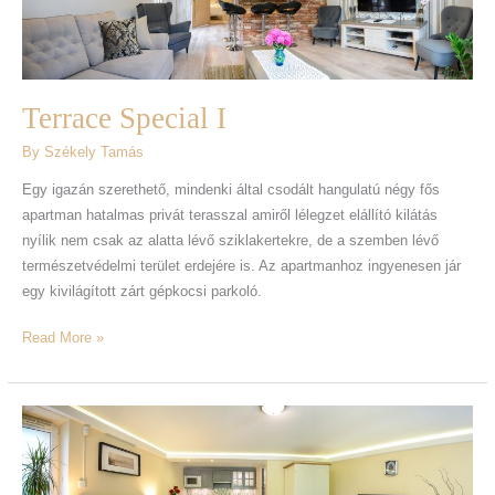
Terrace Special I
By
Székely Tamás
Egy igazán szerethető, mindenki által csodált hangulatú négy fős
apartman hatalmas privát terasszal amiről lélegzet elállító kilátás
nyílik nem csak az alatta lévő sziklakertekre, de a szemben lévő
természetvédelmi terület erdejére is. Az apartmanhoz ingyenesen jár
egy kivilágított zárt gépkocsi parkoló.
Read More »
Standard
Apartman