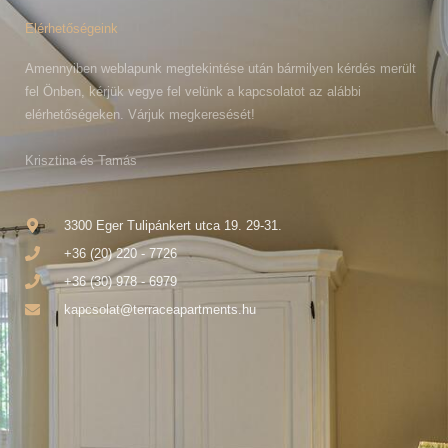
Elérhetőségeink
Amennyiben weblapunk megtekintése után bármilyen kérdés merült
fel Önben, kérjük vegye fel velünk a kapcsolatot az alábbi
elérhetőségeken. Várjuk megkeresését!
Krisztina és Tamás
3300 Eger Tulipánkert utca 19. 29-31.
+36 (20) 220 - 7726
+36 (30) 978 - 6979
kapcsolat@terraceapartments.hu