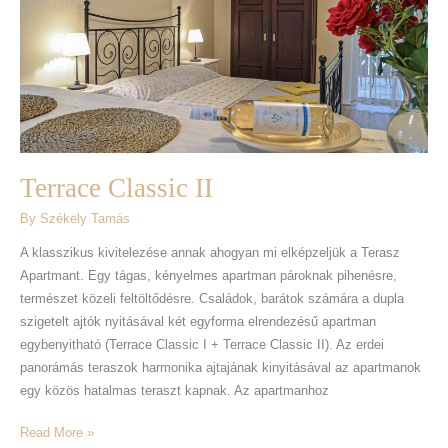
Terrace Classic II
By
Székely Tamás
A klasszikus kivitelezése annak ahogyan mi elképzeljük a Terasz
Apartmant. Egy tágas, kényelmes apartman pároknak pihenésre,
természet közeli feltöltődésre. Családok, barátok számára a dupla
szigetelt ajtók nyitásával két egyforma elrendezésű apartman
egybenyitható (Terrace Classic I + Terrace Classic II). Az erdei
panorámás teraszok harmonika ajtajának kinyitásával az apartmanok
egy közös hatalmas teraszt kapnak. Az apartmanhoz
Read More »