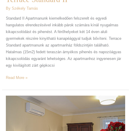
By
Székely Tamás
Standard II Apartmanunk kiemelkedően felszerelt és egyedi
hangulatos elrendezésével inkább párok számára kínál nyugalmas
kikapcsolódást és pihenést. A férőhelyeket két 14 éven aluli
gyermekek részére kinyitható kanapéággyal tudjuk bővíteni. Terrace
Standard apartmanunk az apartmanház földszintjén található.
Hatalmas (15m2) fedett teraszán árnyékos pihenés és napozóágyas
kikapcsolódás egyaránt lehetséges. Az apartmanhoz ingyenesen jár
egy kivilágított zárt gépkocsi
Read More »
Terrace
Classic
II