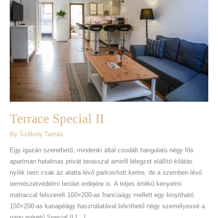
II
Terrace Special II
By
Székely Tamás
Egy igazán szerethető, mindenki által csodált hangulatú négy fős
apartman hatalmas privát terasszal amiről lélegzet elállító kilátás
nyílik nem csak az alatta lévő parkosított kertre, de a szemben lévő
természetvédelmi terület erdejére is. A teljes értékű kényelmi
matraccal felszerelt 160×200-as franciaágy mellett egy kinyitható
150×200-as kanapéágy használatával bővíthető négy személyessé a
nagy méretű Special II […]