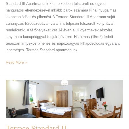
Standard III Apartmanunk kiemelkedően felszerelt és egyedi
hangulatos elrendezésével inkább párok számára kínál nyugalmas
kikapcsolódást és pihenést.A Terrace Standard III Apartman saját
zuhanyzós fürdőszobával, valamint teljesen felszerelt konyhával
rendelkezik. A férőhelyeket két 14 éven aluli gyermekek részére
kinyitható kanapéággyal tudjuk bővíteni. Hatalmas (15m2) fedett
teraszán árnyékos pihenés és napozóágyas kikapcsolódás egyaránt
lehetséges. Terrace Standard apartmanunk
Read More »
Terrace
Standard
II
Terrace Standard II