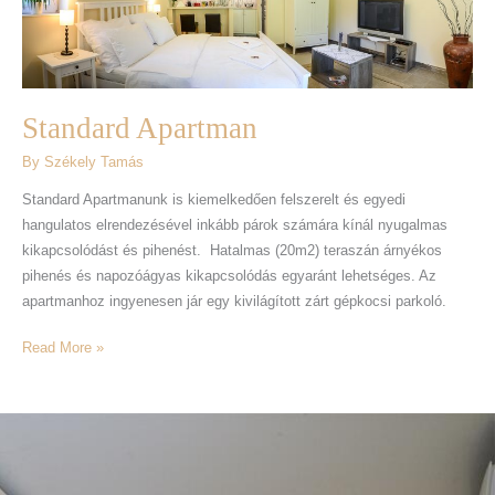
Standard Apartman
By
Székely Tamás
Standard Apartmanunk is kiemelkedően felszerelt és egyedi
hangulatos elrendezésével inkább párok számára kínál nyugalmas
kikapcsolódást és pihenést. Hatalmas (20m2) teraszán árnyékos
pihenés és napozóágyas kikapcsolódás egyaránt lehetséges. Az
apartmanhoz ingyenesen jár egy kivilágított zárt gépkocsi parkoló.
Read More »