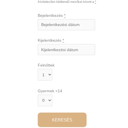
A kötelezően kitöltendő mezőket követi a
*
Bejelentkezés
*
Kijelentkezés
*
Felnőttek
Gyermek <14