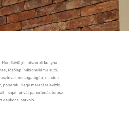
 Rendkívül jól felszerelt konyha:
ítés, főzőlap, mikrohullámú sütő,
agyasztóval, mosogatógép, minden
, poharak. Nagy méretű televízió,
lt,. saját, privát panorámás terasz.
rt gépkocsi parkoló.