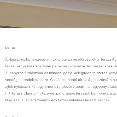
Leírás
A klasszikus kivitelezése annak ahogyan mi elképzeljük a Terasz A
tágas, kényelmes apartman pároknak pihenésre, természet közeli fe
Zuhanyzós fürdőszoba és minden igényt kielégítően felszerelt konyh
vendégek rendelkezésére. Családok, baráti társaságok számára a d
ajtók nyitásával két egyforma elrendezésű apartman egybenyitható.
I. + Terasz Classic II.) Az erdei panorámás teraszok harmonika ajta
kinyitásával az apartmanok egy közös hatalmas teraszt kapnak.