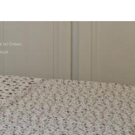
t fel Önben,
árjuk