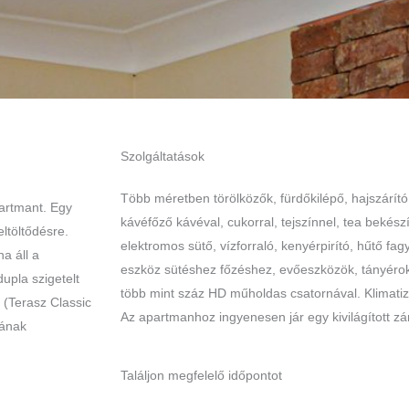
Szolgáltatások
Több méretben törölközők, fürdőkilépő, hajszárító.
partmant. Egy
kávéfőző kávéval, cukorral, tejszínnel, tea bekész
ltöltődésre.
elektromos sütő, vízforraló, kenyérpirító, hűtő f
a áll a
eszköz sütéshez főzéshez, evőeszközök, tányérok
upla szigetelt
több mint száz HD műholdas csatornával. Klimatizá
 (Terasz Classic
Az apartmanhoz ingyenesen jár egy kivilágított zá
jának
Találjon megfelelő időpontot