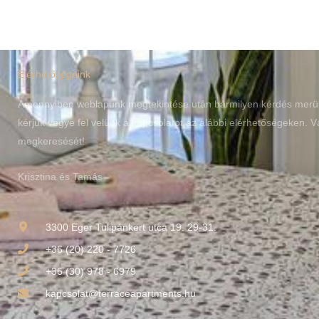
Elérhetőségeink
Amennyiben weblapunk megtekintése után bármilyen kérdés merül
kérjük vegye fel velünk a kapcsolatot az alábbi elérhetőségeken. V
megkeresését!
Krisztina és Tamás
3300 Eger Tulipánkert utca 19. 29-31.
+36 (20) 220 - 7726
+36 (30) 978 - 6979
kapcsolat@terraceapartments.hu